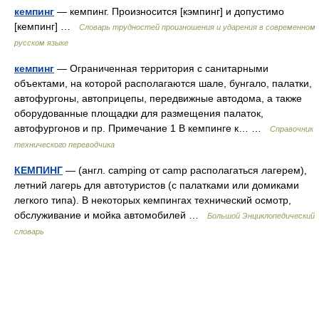
кемпинг
— кемпинг. Произносится [кэмпинг] и допустимо
[кемпинг] …
Словарь трудностей произношения и ударения в современном
русском языке
кемпинг
— Ограниченная территория с санитарными
объектами, на которой располагаются шале, бунгало, палатки,
автофургоны, автоприцепы, передвижные автодома, а также
оборудованные площадки для размещения палаток,
автофургонов и пр. Примечание 1 В кемпинге к… …
Справочник
технического переводчика
КЕМПИНГ
— (англ. camping от camp располагаться лагерем),
летний лагерь для автотуристов (с палатками или домиками
легкого типа). В некоторых кемпингах технический осмотр,
обслуживание и мойка автомобилей …
Большой Энциклопедический
словарь