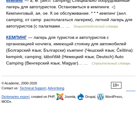
кемпинг
— а; м. [англ. camping] Специально оборудованный
лагерь для автотуристов. Остановиться в кемпинге. ◁
Кемпинговый, ая, ое. К ое обслуживание. * * * кемпинг (анл.
camping, от camp располагаться лагерем), летний лагерь для
автотуристов (с палатками… …
Энциклопедический словарь
КЕМПИНГ
— лагерь для туристов и автотуристов с
организацией ночлега, имеющий стоянку для автомобилей
(Болгарский язык; Български) къмпинг (Чешский язык; Čeština)
kempink; camping; tábořiště (Немецкий язык; Deutsch) Auto
Camping (Венгерский язык; Magyar)… …
Строительный словарь
© Academic, 2000-2026
18+
Contact us:
Technical Support
,
Advertising
Dictionaries export
, created on PHP,
Joomla,
Drupal,
WordPress,
MODx.