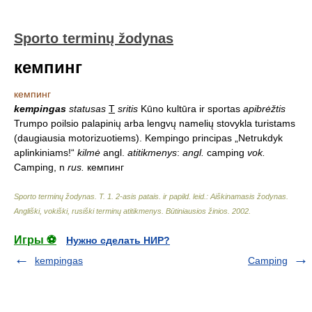
Sporto terminų žodynas
кемпинг
кемпинг
kempingas
statusas
T
sritis
Kūno kultūra ir sportas
apibrėžtis
Trumpo poilsio palapinių arba lengvų namelių stovykla turistams
(daugiausia motorizuotiems). Kempingo principas „Netrukdyk
aplinkiniams!“
kilmė
angl.
atitikmenys
:
angl.
camping
vok.
Camping, n
rus.
кемпинг
Sporto terminų žodynas. T. 1. 2-asis patais. ir papild. leid.: Aiškinamasis žodynas.
Angliški, vokiški, rusiški terminų atitikmenys. Būtiniausios žinios
.
2002
.
Игры ⚽
Нужно сделать НИР?
kempingas
Camping